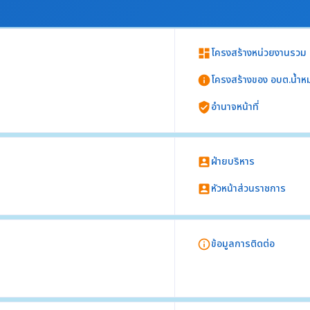
โครงสร้างหน่วยงานรวม
dashboard
โครงสร้างของ อบต.น้ำห
info
อำนาจหน้าที่
verified_user
กอง ศูนย์ ฝ่าย ส่วน กลุ่ม
น (ต้องไม่เป็นการแสดงข้อมูลกฎหมายทั้ง
ฝ่ายบริหาร
account_box
ายข้าราชการประจำ
หัวหน้าส่วนราชการ
account_box
ารบริหารของหน่วยงาน อย่างน้อยประกอบด้วย
ข้อมูลการติดต่อ
info_outline
วย