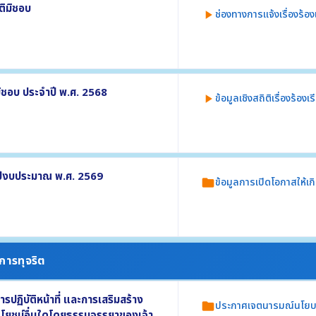
ติมิชอบ
ช่องทางการแจ้งเรื่องร้
play_arrow
รียน
ะยะเวลา
แจ้งเรื่องร้องเรียนการทุจริตและประพฤติ
มิชอบ ประจำปี พ.ศ. 2568
ข้อมูลเชิงสถิติเรื่องร้อง
play_arrow
ักของหน่วยงาน
ชอบ ประจำปี พ.ศ. 2568 อย่างน้อยประกอบ
 ปีงบประมาณ พ.ศ. 2569
ข้อมูลการเปิดโอกาสให้เก
folder
ล้วเสร็จ
ีส่วนร่วมในการดำเนินงานตามภารกิจของหน่วย
งการทุจริต
รร่วมดำเนินการ
ล
ฏิบัติหน้าที่ และการเสริมสร้าง
ประกาศเจตนารมณ์นโยบาย
folder
ประโยชน์อื่นใดโดยธรรมจรรยาของเจ้า