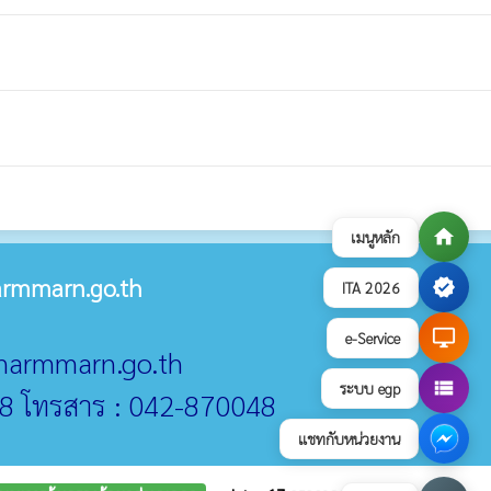
home
เมนูหลัก
rmmarn.go.th
verified
ITA 2026
desktop_windows
e-Service
@narmmarn.go.th
view_list
ระบบ egp
8 โทรสาร : 042-870048
แชทกับหน่วยงาน