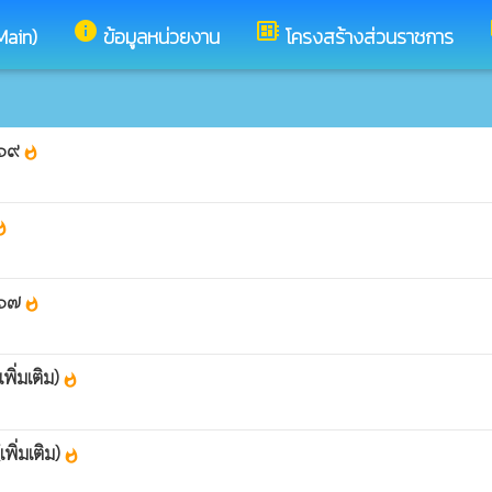
info
developer_board
Main)
ข้อมูลหน่วยงาน
โครงสร้างส่วนราชการ
๕๖๙
whatshot
shot
๕๖๗
whatshot
ิ่มเติม)
whatshot
พิ่มเติม)
whatshot