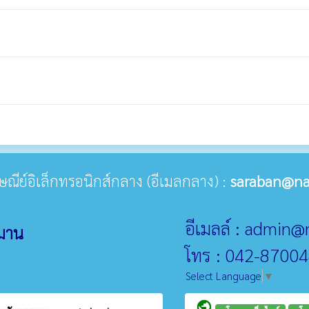
ปรษณีย์อิเล็กทรอนิกส์กลาง (อีเมลกลาง) :
saraban@na
อีเมลล์ : admin
หมาน
โทร : 042-87004
Select Language
▼
public