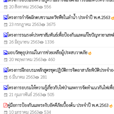
20 สิงหาคม 2563
556
event
visibility
โครงการกำจัดผักตบชวาและวัชพืชในลำน้ำ ประจำปี พ.ศ.2563
whatsh
23 กรกฎาคม 2563
3675
event
visibility
โครงการรณรงค์ประชาสัมพันธ์เพื่อป้องกันและแก้ไขปัญหายาเสพ
26 มิถุนายน 2563
1336
event
visibility
มอบวัสดุอุปกรณ์ในการช่วยเหลือผู้ประสบวาตภัย
whatshot
20 พฤษภาคม 2563
460
event
visibility
โครงการฝึกอบรมหลักสูตรชุดปฏิบัติการจิตอาสาภัยพิบัติประจ
6 มีนาคม 2563
281
event
visibility
โครงการอบรมให้ความรู้เกี่ยวกับไฟป่าและการจัดทำแนวกันไฟเพื
21 กุมภาพันธ์ 2563
505
event
visibility
คู่มือการป้องกันและระงับอัคคีภัยเบื้องต้น ประจำปี พ.ศ.2563
whatshot
10 มกราคม 2563
534
event
visibility