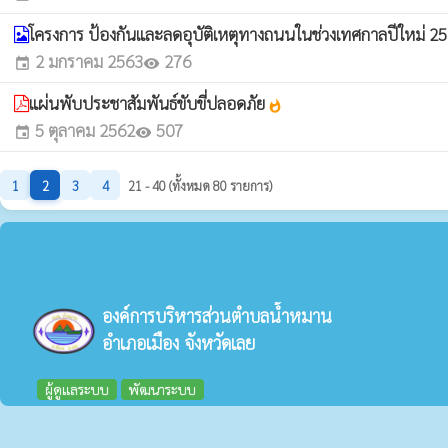
โครงการ ป้องกันและลดอุบัติเหตุทางถนนในช่วงเทศกาลปีใหม่ 2
2 มกราคม 2563
276
event
visibility
แผ่นพับประชาสัมพันธ์ขับขี่ปลอดภัย
whatshot
5 ตุลาคม 2562
507
event
visibility
1
2
3
4
21 - 40 (ทั้งหมด 80 รายการ)
องค์การบริหารส่วนตำบลน้ำหมาน
อำเภอเมือง จังหวัดเลย
ผู้ดูแลระบบ
พัฒนาระบบ