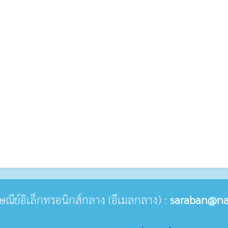
ปรษณีย์อิเล็กทรอนิกส์กลาง (อีเมลกลาง) :
saraban@na