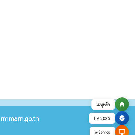
home
เมนูหลัก
rmmarn.go.th
verified
ITA 2026
desktop_windows
e-Service