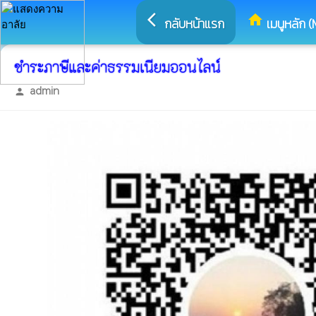
arrow_back_ios
home
กลับหน้าแรก
เมนูหลัก (
ชำระภาษีและค่าธรรมเนียมออนไลน์
admin
person