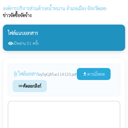
องค์การบริหารส่วนตำบลน้ำหมาน
อำเภอเมือง จังหวัดเลย
›
ข่าวจัดซื้อจัดจ้าง
ไฟล์แนบเอกสาร
เปิดอ่าน 51 ครั้ง
visibility
ไฟล์เอกสาร
attach_file
ดาวน์โหลด
ey5pCjATue114120.pdf
file_download
คัดลอกลิงก์
link