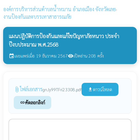
องค์การบริหารส่วนตำบลน้ำหมาน
อำเภอเมือง จังหวัดเลย
›
งานป้องกันและบรรเทาสาธารณภัย
แผนปฏิบัติการป้องกันและแก้ไขปัญหาภัยหนาว ประจำ
ปีงบประมาณ พ.ศ.2568
เผยแพร่เมื่อ 19 ธันวาคม 2567
เปิดอ่าน 208 ครั้ง
event
visibility
ไฟล์เอกสาร
attach_file
ดาวน์โหลด
gnJy99TFri23308.pdf
file_download
คัดลอกลิงก์
link