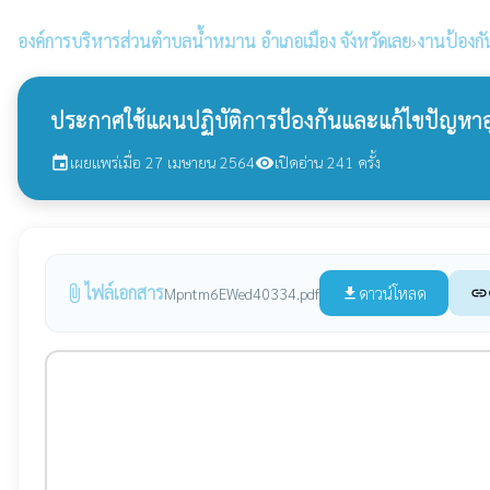
องค์การบริหารส่วนตำบลน้ำหมาน
อำเภอเมือง จังหวัดเลย
›
งานป้องก
ประกาศใช้แผนปฏิบัติการป้องกันและแก้ไขปัญหา
เผยแพร่เมื่อ 27 เมษายน 2564
เปิดอ่าน 241 ครั้ง
event
visibility
ไฟล์เอกสาร
attach_file
ดาวน์โหลด
Mpntm6EWed40334.pdf
file_download
link