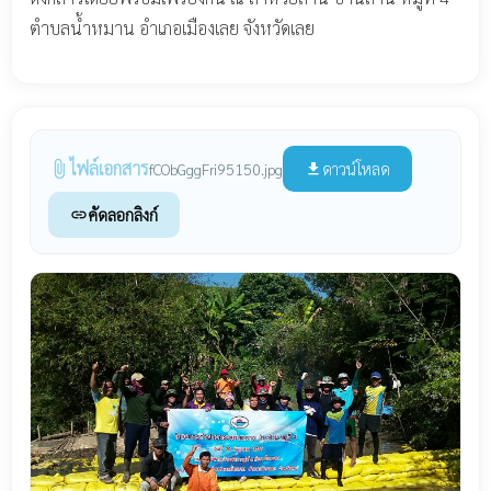
ตำบลน้ำหมาน อำเภอเมืองเลย จังหวัดเลย
ไฟล์เอกสาร
attach_file
ดาวน์โหลด
fCObGggFri95150.jpg
file_download
คัดลอกลิงก์
link